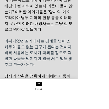
이 되는 메소포타미아 남부 어디에 그런 
배경이 될 지역이 있는지 의문이 들지 않
는가? 이러한 이야기들은 '당시의' 메소
포타미아 남부 지역의 환경 등을 이해하
지 못하면 이러한 배경사들은 그냥 잘 모
르고 넘어갈 일들이다.
어찌되었던 길가메시는 경계를 넘어 엔
키두와 둘도 없는 친구가 된다는 것이다. 
비록 처음에는 도시가 파괴될 정도로 격
렬한 싸움을 벌이지만 결국 서로 입을 맞
추고 친구가 된다.
당시의 상황을 정확하게 이해하지 못하
면 현시점에서의 현실 인식도 잘못된다. 
애초에 충적토 습지였던 메소포타미아 
Email
남부의 사막화를 가속한 것은 수메르와 
같은 국가화가 이루어지면서다. 집단의 
규모가 커지고, 지배 이데올로기가 등장