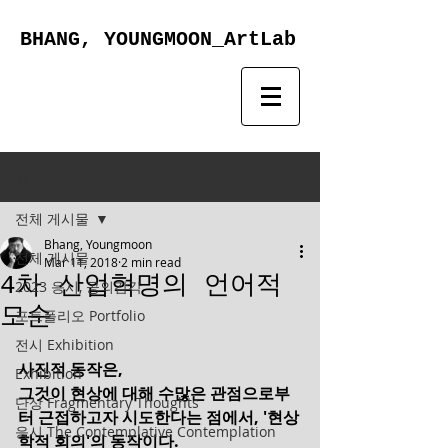
BHANG, YOUNGMOON_ArtLab
Post
전체 게시물
Bhang, Youngmoon
전체 게시물
Mar 11, 2018
2 min read
4차 산업혁명의 언어적
2023 응시, 공의감각
모순
포트폴리오 Portfolio
전시 Exhibition
사진적 동작은,
Exhibition
그것이 현상에 대해 수많은 관점으로부
단상 Fragmentary Thoughts
터 근접하고자 시도한다는 점에서, '현상
응시 The Contemplative Contemplation
학적 회의'의 동작이다.